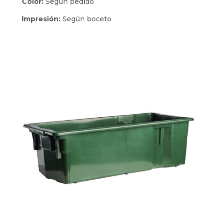
Color:
Según pedido
lmpresión:
Según boceto