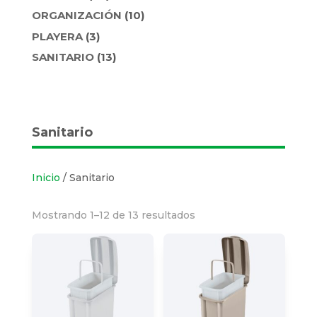
PRODUCTOS
10
ORGANIZACIÓN
10
PRODUCTOS
3
PLAYERA
3
PRODUCTOS
13
SANITARIO
13
PRODUCTOS
Sanitario
Inicio
/ Sanitario
Mostrando 1–12 de 13 resultados