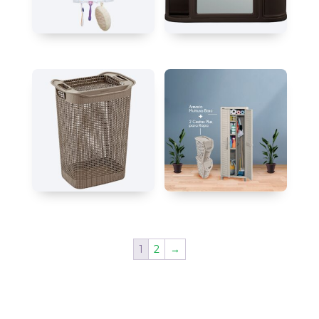
1
2
→