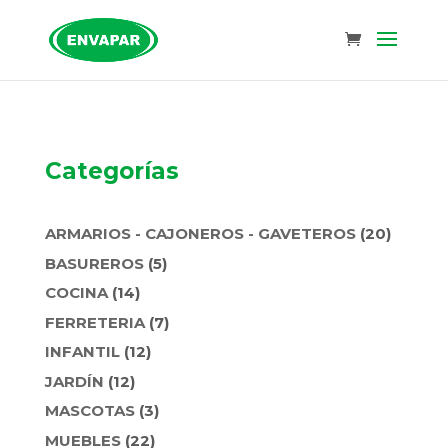
Categorías
20
ARMARIOS - CAJONEROS - GAVETEROS
20
PRODU
5
BASUREROS
5
PRODUCTOS
14
COCINA
14
PRODUCTOS
7
FERRETERIA
7
PRODUCTOS
12
INFANTIL
12
PRODUCTOS
12
JARDÍN
12
PRODUCTOS
3
MASCOTAS
3
PRODUCTOS
22
MUEBLES
22