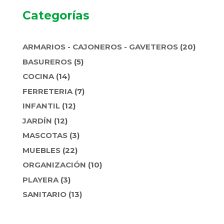
Categorías
20
ARMARIOS - CAJONEROS - GAVETEROS
20
PRODU
5
BASUREROS
5
PRODUCTOS
14
COCINA
14
PRODUCTOS
7
FERRETERIA
7
PRODUCTOS
12
INFANTIL
12
PRODUCTOS
12
JARDÍN
12
PRODUCTOS
3
MASCOTAS
3
PRODUCTOS
22
MUEBLES
22
PRODUCTOS
10
ORGANIZACIÓN
10
PRODUCTOS
3
PLAYERA
3
PRODUCTOS
13
SANITARIO
13
PRODUCTOS