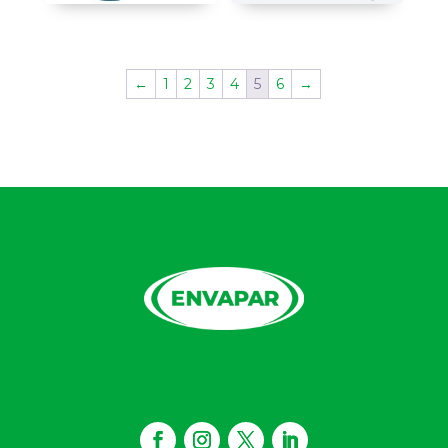
←
1
2
3
4
5
6
→