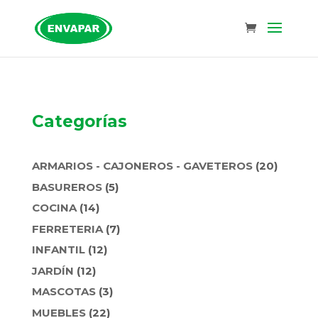
Categorías
20
ARMARIOS - CAJONEROS - GAVETEROS
20
PRODU
5
BASUREROS
5
PRODUCTOS
14
COCINA
14
PRODUCTOS
7
FERRETERIA
7
PRODUCTOS
12
INFANTIL
12
PRODUCTOS
12
JARDÍN
12
PRODUCTOS
3
MASCOTAS
3
PRODUCTOS
22
MUEBLES
22