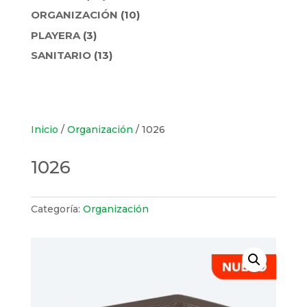
PRODUCTOS
10
ORGANIZACIÓN
10
PRODUCTOS
3
PLAYERA
3
PRODUCTOS
13
SANITARIO
13
PRODUCTOS
Inicio
/
Organización
/ 1026
1026
Categoría:
Organización