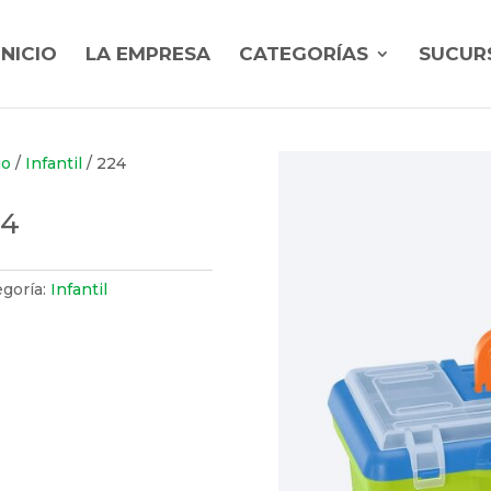
INICIO
LA EMPRESA
CATEGORÍAS
SUCUR
io
/
Infantil
/ 224
24
egoría:
Infantil