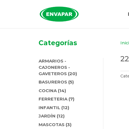
Categorías
Inic
2
ARMARIOS -
CAJONEROS -
20
GAVETEROS
20
Cat
PRODUCTOS
5
BASUREROS
5
PRODUCTOS
14
COCINA
14
PRODUCTOS
7
FERRETERIA
7
PRODUCTOS
12
INFANTIL
12
PRODUCTOS
12
JARDÍN
12
PRODUCTOS
3
MASCOTAS
3