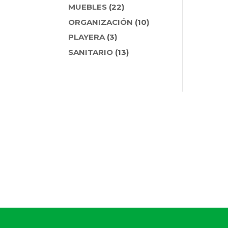
PRODUCTOS
22
MUEBLES
22
PRODUCTOS
10
ORGANIZACIÓN
10
PRODUCTOS
3
PLAYERA
3
PRODUCTOS
13
SANITARIO
13
PRODUCTOS