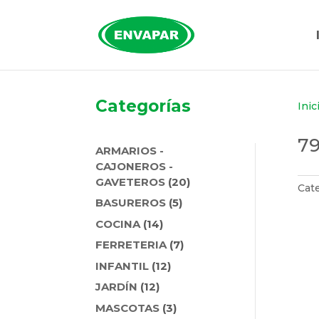
Categorías
Inic
7
ARMARIOS -
CAJONEROS -
20
GAVETEROS
20
Cat
PRODUCTOS
5
BASUREROS
5
PRODUCTOS
14
COCINA
14
PRODUCTOS
7
FERRETERIA
7
PRODUCTOS
12
INFANTIL
12
PRODUCTOS
12
JARDÍN
12
PRODUCTOS
3
MASCOTAS
3