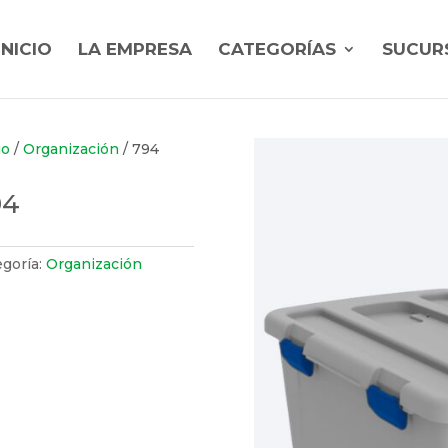
INICIO
LA EMPRESA
CATEGORÍAS
SUCUR
io
/
Organización
/ 794
94
egoría:
Organización