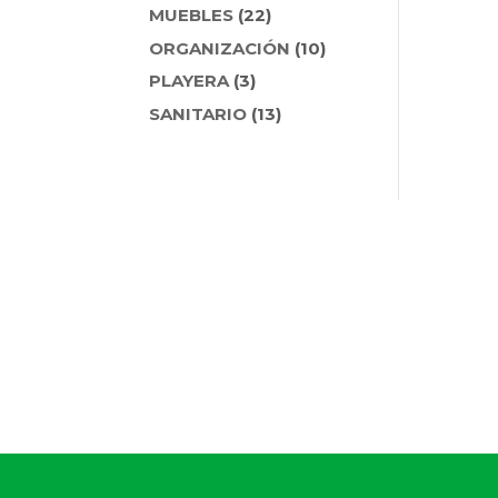
PRODUCTOS
22
MUEBLES
22
PRODUCTOS
10
ORGANIZACIÓN
10
PRODUCTOS
3
PLAYERA
3
PRODUCTOS
13
SANITARIO
13
PRODUCTOS