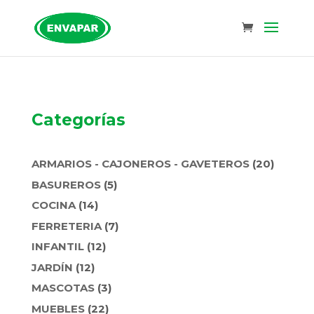
Categorías
20
ARMARIOS - CAJONEROS - GAVETEROS
20
PRODU
5
BASUREROS
5
PRODUCTOS
14
COCINA
14
PRODUCTOS
7
FERRETERIA
7
PRODUCTOS
12
INFANTIL
12
PRODUCTOS
12
JARDÍN
12
PRODUCTOS
3
MASCOTAS
3
PRODUCTOS
22
MUEBLES
22