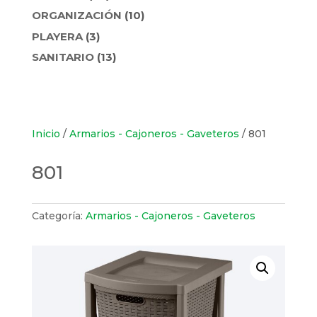
PRODUCTOS
10
ORGANIZACIÓN
10
PRODUCTOS
3
PLAYERA
3
PRODUCTOS
13
SANITARIO
13
PRODUCTOS
Inicio
/
Armarios - Cajoneros - Gaveteros
/ 801
801
Categoría:
Armarios - Cajoneros - Gaveteros